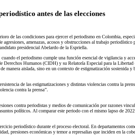
periodístico antes de las elecciones
rioro de las condiciones para ejercer el periodismo en Colombia, especi
e agresiones, amenazas, acosos y obstrucciones al trabajo periodístico p
andidato presidencial Abelardo de la Espriella.
e, cuando el periodismo cumple una función esencial de vigilancia y ac
e Derechos Humanos (CIDH) y su Relatoría Especial para la Libertad de
e manera aislada, sino en un contexto de estigmatización sostenida y ba
rsistencia de las estigmatizaciones y distintas violencias contra la pre
olencia contra la prensa”.
iones contra periodistas y medios de comunicación por razones vincula
asuntos políticos.
Al comparar este periodo con el mismo lapso de 2022, a
ercicio periodístico durante el proceso electoral.
En departamentos como 
ilidad, presiones económicas y temor a represalias que inciden en la cobe