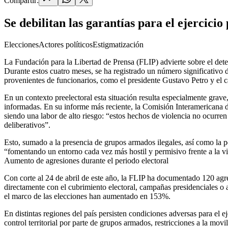
Compartir:
Se debilitan las garantías para el ejercicio 
Elecciones
Actores políticos
Estigmatización
La Fundación para la Libertad de Prensa (FLIP) advierte sobre el dete
Durante estos cuatro meses, se ha registrado un número significativo d
provenientes de funcionarios, como el presidente Gustavo Petro y el c
En un contexto preelectoral esta situación resulta especialmente grav
informadas.
En su informe más reciente, la Comisión Interamericana d
siendo una labor de alto riesgo:
“estos hechos de violencia no ocurren d
deliberativos”.
Esto, sumado a la presencia de grupos armados ilegales, así como la pe
“fomentando un entorno cada vez más hostil y permisivo frente a la vi
Aumento de agresiones durante el periodo electoral
Con corte al 24 de abril de este año,
la FLIP ha documentado 120 agres
directamente con el cubrimiento electoral, campañas presidenciales o 
el marco de las elecciones han aumentado en 153%.
En distintas regiones del país persisten condiciones adversas para el ej
control territorial por parte de grupos armados, restricciones a la mov