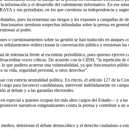
 la información y el desarrollo del cubrimiento informativo. En ese mis
a RAYA
y sus
periodistas
, en los que cuestiona su independencia y sugie
s señalados, pues incrementan sus riesgos y les exponen a campañas de d
e funcionarios siembran sospechas infundadas sobre la prensa en genera
estionan al poder.
ciones o cuestionamientos sobre su gestión se han traducido en ataques 
stos señalamientos redireccionan la conversación pública y erosionan la
l de tolerancia frente al escrutinio periodístico, pues quienes ejercen
esacreditar voces críticas.
De acuerdo con la CIDH, “la repetición de de
ón, lo que pudiera acarrear una vulnerabilidad, ya que funcionarios públi
ra su vida, seguridad personal, u otros derechos”.
r con estricta neutralidad política. En efecto, el artículo 127 de la Con
del cargo para favorecer candidaturas, intervenir indebidamente en campa
ión al debate y a las garantías electorales.
n especial a quienes ocupan los más altos cargos del Estado— y a las c
 promover narrativas estigmatizantes contra la prensa y contribuir a un a
y medios, deterioran el debate democrático y el derecho ciudadano a es