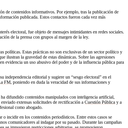
ón de contenidos informativos. Por ejemplo, tras la publicación de
 información publicada. Estos contactos fueron cada vez más
erés electoral, fue objeto de mensajes intimidantes en redes sociales.
ación de la prensa con grupos al margen de la ley.
as políticas.
Estas prácticas no son exclusivas de un sector político y
que ilustran la gravedad de estas dinámicas. Sobre las agresiones
 en evidencia un uso abusivo del poder y de la influencia pública para
 su independencia editorial y sugiere un “sesgo electoral” en el
La FM
, poniendo en duda la veracidad de sus informaciones y
 ha difundido contenidos manipulados con inteligencia artificial,
enviado extensas solicitudes de rectificación a
Cuestión Pública
y a
rofesional como abogado.
 o incidir en los contenidos periodísticos. Entre estos casos se
lgunos comunicadores al indagar por su pasado. Durante las campañas
ues se impusieron restricciones arbitrarias, se promovieron