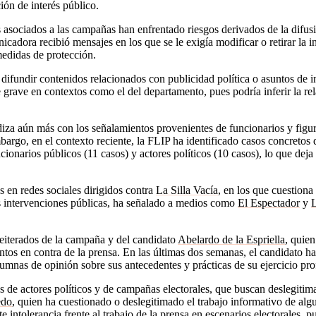
ión de interés público.
 asociados a las campañas han enfrentado riesgos derivados de la difusi
icadora recibió mensajes en los que se le exigía modificar o retirar la
medidas de protección.
ifundir contenidos relacionados con publicidad política o asuntos de int
grave en contextos como el del departamento, pues podría inferir la rel
udiza aún más con los señalamientos provenientes de funcionarios y figur
argo, en el contexto reciente, la FLIP ha identificado casos concretos 
cionarios públicos (11 casos) y actores políticos (10 casos), lo que deja
s en redes sociales dirigidos contra
La Silla Vacía
, en los que cuestiona
as intervenciones públicas, ha señalado a medios como
El Espectador
y
eiterados de la campaña y del candidato
Abelardo de la Espriella
, quien
os en contra de la prensa. En las últimas dos semanas, el candidato ha 
lumnas de opinión sobre sus antecedentes y prácticas de su ejercicio p
 de actores políticos y de campañas electorales, que buscan deslegitimar
edo
, quien ha cuestionado o deslegitimado el trabajo informativo de a
 intolerancia frente al trabajo de la prensa en escenarios electorales, p