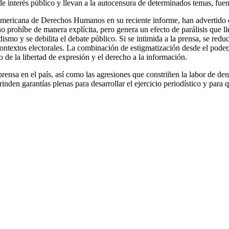
de interés público y llevan a la autocensura de determinados temas, fuent
americana de Derechos Humanos en su reciente informe, han advertido q
 prohíbe de manera explícita, pero genera un efecto de parálisis que llev
smo y se debilita el debate público. Si se intimida a la prensa, se reduc
ntextos electorales.
La combinación de estigmatización desde el poder, 
o de la libertad de expresión y el derecho a la información.
nsa en el país, así como las agresiones que constriñen la labor de denu
rinden garantías plenas para desarrollar el ejercicio periodístico y para