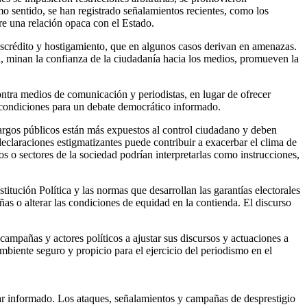
mo sentido, se han registrado señalamientos recientes, como los
re una relación opaca con el Estado.
escrédito y hostigamiento, que en algunos casos derivan en amenazas.
l, minan la confianza de la ciudadanía hacia los medios, promueven la
contra medios de comunicación y periodistas, en lugar de ofrecer
s condiciones para un debate democrático informado.
 cargos públicos están más expuestos al control ciudadano y deben
claraciones estigmatizantes puede contribuir a exacerbar el clima de
cos o sectores de la sociedad podrían interpretarlas como instrucciones,
stitución Política y las normas que desarrollan las garantías electorales
ñas o alterar las condiciones de equidad en la contienda. El discurso
ampañas y actores políticos a ajustar sus discursos y actuaciones a
mbiente seguro y propicio para el ejercicio del periodismo en el
tar informado.
Los ataques, señalamientos y campañas de desprestigio