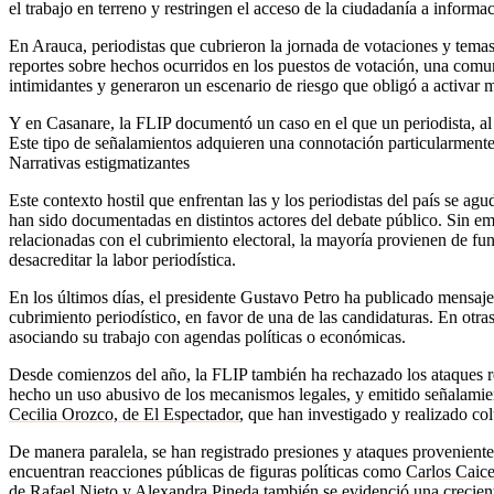
el trabajo en terreno y restringen el acceso de la ciudadanía a informac
En Arauca, periodistas que cubrieron la jornada de votaciones y temas
reportes sobre hechos ocurridos en los puestos de votación, una comun
intimidantes y generaron un escenario de riesgo que obligó a activar 
Y en Casanare, la FLIP documentó un caso en el que un periodista, al d
Este tipo de señalamientos adquieren una connotación particularmente 
Narrativas estigmatizantes
Este contexto hostil que enfrentan las y los periodistas del país se ag
han sido documentadas en distintos actores del debate público. Sin emb
relacionadas con el cubrimiento electoral, la mayoría provienen de fun
desacreditar la labor periodística.
En los últimos días, el presidente Gustavo Petro ha publicado mensaje
cubrimiento periodístico, en favor de una de las candidaturas. En otr
asociando su trabajo con agendas políticas o económicas.
Desde comienzos del año, la FLIP también ha rechazado los ataques r
hecho un uso abusivo de los mecanismos legales, y emitido señalamient
Cecilia Orozco, de El Espectador
, que han investigado y realizado co
De manera paralela, se han registrado presiones y ataques provenientes
encuentran reacciones públicas de figuras políticas como
Carlos Caic
de
Rafael Nieto
y
Alexandra Pineda
también se evidenció una creciente